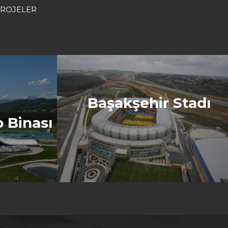
ROJELER
Başakşehir Stadı
 Binası