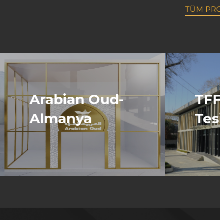
TÜM PR
Arabian Oud-
TFF
Almanya
Tes