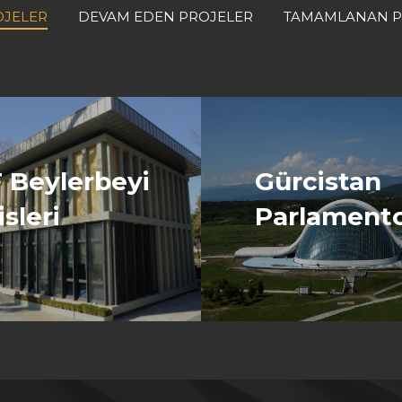
OJELER
DEVAM EDEN PROJELER
TAMAMLANAN P
 Beylerbeyi
Gürcistan
isleri
Parlamento