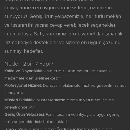
ihtiyaçlarınıza en uygun sürme sistem çözümlerini
sunuyoruz. Geniş ürün yelpazemizle, her türlü mekân
ve tasarım ihtiyacına cevap verebilecek seçenekler
sunmaktayız. Satış sürecimiz, profesyonel danışmanlık
hizmetleriyle desteklenir ve sizlere en uygun çözümü
sunmayı hedefler.
Neden 2bin7 Yapı?
Kalite ve Dayanıklılık:
Ürünlerimiz, uzun ömürlü ve dayanıklı
malzemelerden üretilmektedir.
Profesyonel Hizmet:
Deneyimli ekibimizle, hızlı ve güvenilir hizmet
sunuyoruz.
Müşteri Odaklılık:
Müşterilerimizin memnuniyeti bizim için en
önemli önceliktir.
Geniş Ürün Yelpazesi:
Farklı tasarım ve ihtiyaçlara uygun geniş
ürün seçeneklerimiz bulunmaktadır.
2bin7 Yapı olarak, siz değerli müşterilerimize en iyi