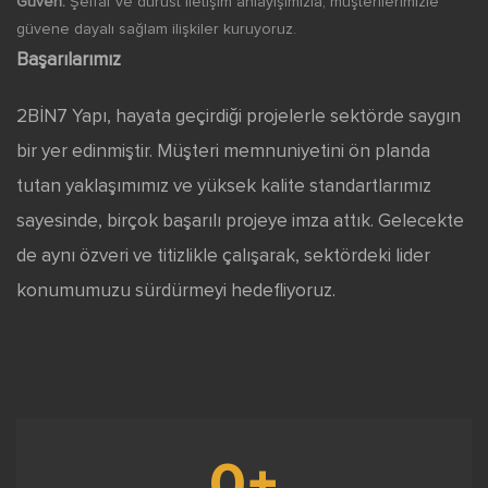
Güven:
Şeffaf ve dürüst iletişim anlayışımızla, müşterilerimizle
güvene dayalı sağlam ilişkiler kuruyoruz.
Başarılarımız
2BİN7 Yapı, hayata geçirdiği projelerle sektörde saygın
bir yer edinmiştir. Müşteri memnuniyetini ön planda
tutan yaklaşımımız ve yüksek kalite standartlarımız
sayesinde, birçok başarılı projeye imza attık. Gelecekte
de aynı özveri ve titizlikle çalışarak, sektördeki lider
konumumuzu sürdürmeyi hedefliyoruz.
0
+