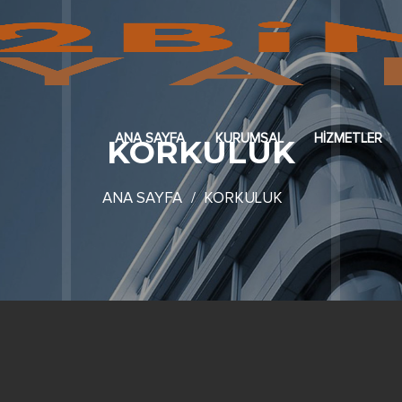
ANA SAYFA
KURUMSAL
HİZMETLER
KORKULUK
ANA SAYFA
KORKULUK