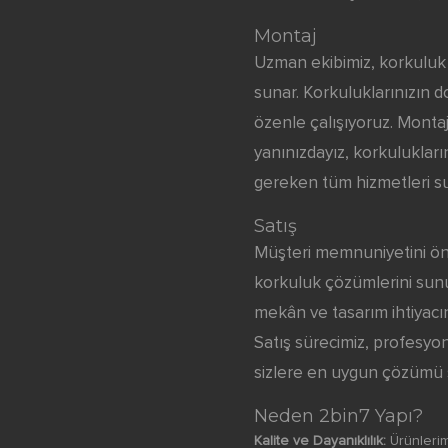
Montaj
Uzman ekibimiz, korkuluk
sunar. Korkuluklarınızın d
özenle çalışıyoruz. Monta
yanınızdayız, korkuluklar
gereken tüm hizmetleri s
Satış
Müşteri memnuniyetini ön 
korkuluk çözümlerini sunu
mekân ve tasarım ihtiyac
Satış sürecimiz, profesyo
sizlere en uygun çözümü 
Neden 2bin7 Yapı?
Kalite ve Dayanıklılık:
Ürünlerim