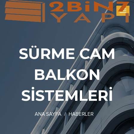
SÜRME CAM
BALKON
SİSTEMLERİ
ANA SAYFA
HABERLER